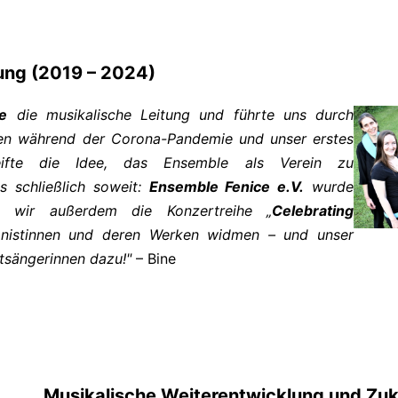
dung (2019 – 2024)
e
die musikalische Leitung und führte uns durch
oben während der Corona-Pandemie und unser erstes
reifte die Idee, das Ensemble als Verein zu
s schließlich soweit:
Ensemble Fenice e.V.
wurde
ten wir außerdem die Konzertreihe „
Celebrating
onistinnen und deren Werken widmen – und unser
tsängerinnen dazu!"
– Bine
Musikalische Weiterentwicklung und Zuk