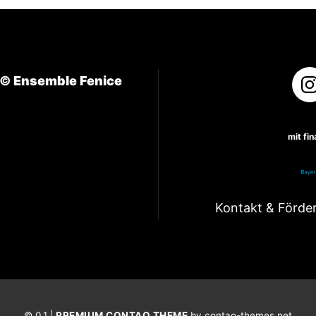
 ©
Ensemble Fenice
mit fi
Kontakt & Förde
© 0.1 |
PREMIUM CONTAO THEME
by contao-themes.net